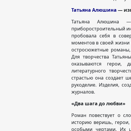
Татьяна Алюшина
— изв
Татьяна Алюшина —
приборостроительный ин
пробовала себя в сове
моментов в своей жизни 
остросюжетные романы,
Для творчества Татьян
оказываются герои, 
литературного творчес
страстью она создает ш
рукоделие. Изделия, со
журналов.
«Два шага до любви»
Роман повествует о сл
историю веришь, герои
особыми чертами. Их ц