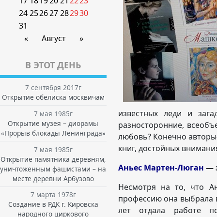
17
18
19
20
21
22
23
24
25
26
27
28
29
30
31
«
Август
»
В ЭТОТ ДЕНЬ
7 сентября 2017г
Открытие обелиска москвичам
известных леди и зага
7 мая 1985г
Открытие музея – диорамы
разносторонние, всеоб
«Прорыв блокады Ленинграда»
любовь? Конечно авторы
книг, достойных внимани
7 мая 1985г
Открытие памятника деревням,
Аньес Мартен-Люган
— 
уничтоженным фашистами – на
месте деревни Арбузово
Несмотря на то, что А
7 марта 1978г
профессию она выбрала в
Создание в РДК г. Кировска
лет отдала работе п
народного циркового