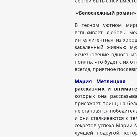
Сергей быт
«Белоснежный роман»
В тесном уютном мирк
вспыхивает любовь ме
интеллигентная, из хоро
закаленный жизнью муж
исчезновение одного из
понять, что будет с их о
всегда, приятное послевк
Мария Метлицкая
– 
рассказчик и внимат
которых она рассказыв
приезжает принц на бел
не становятся победитель
и они сталкиваются с те
секретов успеха Марии М
лучшей подругой, кото