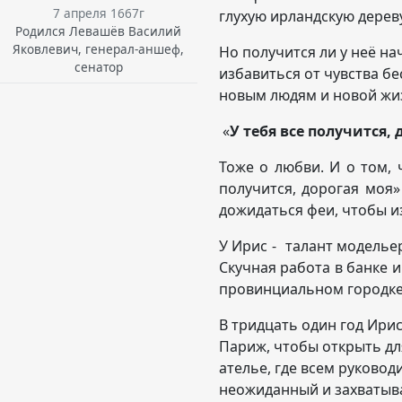
7 апреля 1667г
глухую ирландскую дерев
Родился Левашёв Василий
Яковлевич, генерал-аншеф,
Но получится ли у неё на
сенатор
избавиться от чувства б
новым людям и но
«
У тебя все получится,
Тоже о любви. И о том, 
получится, дорогая моя»
дожидаться феи, чтобы и
У Ирис - талант моделье
Скучная работа в банке 
провинциальном городке
В тридцать один год Ири
Париж, чтобы открыть дл
ателье, где всем руково
неожиданный и захватыв