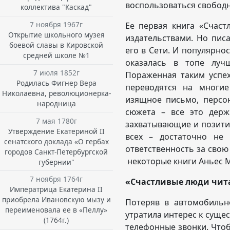
воспользоваться свобод
коллектива "Каскад"
7 ноября 1967г
Ее первая книга «Счас
Открытие школьного музея
издательствами. Но пис
боевой славы в Кировской
его в Сети. И популярнос
средней школе №1
оказалась в топе луч
7 июля 1852г
Пораженная таким успех
Родилась Фигнер Вера
переводятся на многие
Николаевна, революционерка-
изящное письмо, персо
народница
сюжета – все это держ
7 мая 1780г
захватывающие и позити
Утверждение Екатериной II
всех – достаточно не 
сенатского доклада «О гербах
ответственность за свою
городов Санкт-Петербургской
некоторые книги Аньес 
губернии"
7 ноября 1764г
«Счастливые люди чит
Императрица Екатерина II
приобрела Ивановскую мызу и
Потеряв в автомобильн
переименовала ее в «Пеллу»
утратила интерес к сущес
(1764г.)
телефонные звонки. Чтоб