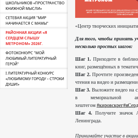
ШКОЛЬНИКОВ «ПРОСТРАНСТВО
КНИЖНОЙ МЫСЛИ»
СЕТЕВАЯ АКЦИЯ "МИР
НАЧИНАЕТСЯ С МАМЫ"
«Центр творческих инициати
РАЙОННАЯ АКЦИИ «Я
СЕРДЦЕМ СЛЫШУ
Для того, чтобы принять у
МЕТРОНОМ» 2026Г.
несколько простых шагов:
ФОТОКОНКУРС "МОЙ
ЛЮБИМЫЙ ЛИТЕРАТУРНЫЙ
Шаг 1.
Приходите в библиот
ГЕРОЙ"
книг, размещённых в темати
I ЛИТЕРАТУРНЫЙ КОНКУРС
Шаг 2.
Прочтите произведени
«ЛЮБИМОМУ ГОРОДУ – СТРОКИ
чтения на видео и размещени
ДУШИ!»
Шаг 3.
Выложите видео на св
в мемориальной
хештегом
#кировскрег
#яСер
Шаг 4.
Получите значок А
Ленинграда.
Принимайте участие в акции