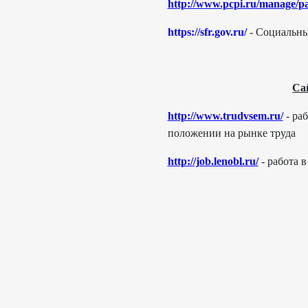
http://www.pcpi.ru/manage/p
https://sfr.gov.ru/
- Социальн
Са
http://www.trudvsem.ru/
- ра
положении на рынке труда
http://job.lenobl.ru/
- работа 