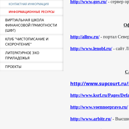
http://www.gov.ru/
- сервер о
КОНТАКТНАЯ ИНФОРМАЦИЯ
ИНФОРМАЦИОННЫЕ РЕСУРСЫ
ВИРТУАЛЬНАЯ ШКОЛА
Оф
ФИНАНСОВОЙ ГРАМОТНОСТИ
(ШФГ)
http://allnw.ru/
- портал Севе
КЛУБ "ЧИСТОПИСАНИЕ И
СКОРОЧТЕНИЕ"
http://www.lenobl.ru/
- сайт 
ЛИТЕРАТУРНОЕ ЭХО
ПРИЛАДОЖЬЯ
ПРОЕКТЫ
С
http://www.supcourt.ru
http://www.ksrf.ru/Pages/Defa
http://www.voennoepravo.ru/
http://www.arbitr.ru/
- Высши