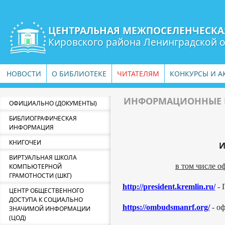
ЦЕНТРАЛЬНАЯ МЕЖПОСЕЛЕНЧЕСКА
Кировского района Ленинградской 
НОВОСТИ
О БИБЛИОТЕКЕ
ЧИТАТЕЛЯМ
КОНКУРСЫ И А
ИНФОРМАЦИОННЫЕ 
ОФИЦИАЛЬНО (ДОКУМЕНТЫ)
БИБЛИОГРАФИЧЕСКАЯ
ИНФОРМАЦИЯ
КНИГОЧЕИ
ВИРТУАЛЬНАЯ ШКОЛА
в том числе о
КОМПЬЮТЕРНОЙ
ГРАМОТНОСТИ (ШКГ)
http://president.kremlin.ru/
- 
ЦЕНТР ОБЩЕСТВЕННОГО
ДОСТУПА К СОЦИАЛЬНО
https://ombudsmanrf.org/
- о
ЗНАЧИМОЙ ИНФОРМАЦИИ
(ЦОД)