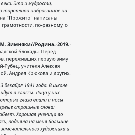
века. Это и мудрости,
то торопливо набросанное на
 на "Прожито" написаны
грамотности, по-разному, о
М. Зимняки//Родина.-2019.-
радской блокады. Перед
ов, переживших первую зиму
-Рубец, учителя Алексея
й, Андрея Крюкова и других.
13 декабря 1941 года. В школе
идут в классы. Лица у них
оторых глаза впали и носы
первые страшные слова:
абеет. Хорошая ученица во
ась, подняла на меня большие
ю замечательного художника и