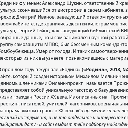
Среди них: ученые: Александр Щукин, ответственный хра
культур, скончавшийся от дистрофии в своем кабинете,
орехов; Дмитрий Иванов, заведующий отделом крупяных к
своем кабинете, где хранились десятки килограммов риса
культур; Георгий Гейнц, как заведующий библиотекой ВИ
собранные данные, но и сам занимался научной работой.
группу самозащиты МПВО, был бессменным комендантом
бомбоубежища. Умер от голода. И таких самоотверженны
некоторых из них вы узнаете, познакомившись с матери
В прошлом году в журнале «Родина»
(«Родина», 2018, №
сайте, который создан историком Михаилом Мельниченк
единомышленниками.Онлайн-проект называется Прожи
представляет собой уникальную текстовую базу дневни
жизни граждан России XX века. Из описанных на "Прожит
крестьян, писателей, учителей, лагерников, военачальни
панорама жизни страны в ХХ веке.«
Со временем стало по
научный инструмент, а нечто отдельное и интересное все
Выбираешь дату - и сайт выдает тебе подборку наблюден