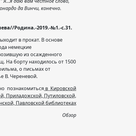
 " Я…я даю вам честное слово,
еонардо да Винчи, конечно.
ва//Родина.-2019.-№1.-с.31.
ходит в прокат. В основе
года немецкие
возившую из осажденного
. На борту находилось от 1500
фильма, о письмах от
е В. Череневой.
жно познакомиться
в Кировской
й, Приладожской, Путиловской,
нской, Павловской библиотеках
Обзор