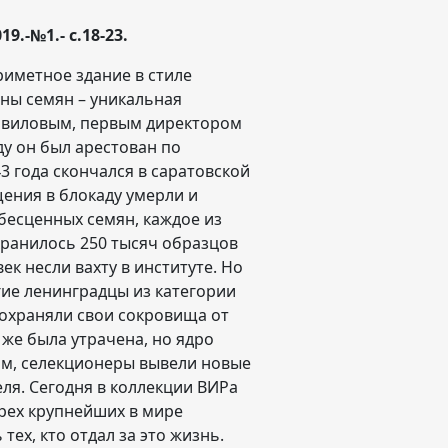
.-№1.- с.18-23.
риметное здание в стиле
нны семян – уникальная
авиловым, первым директором
ду он был арестован по
3 года скончался в саратовской
ния в блокаду умерли и
бесценных семян, каждое из
хранилось 250 тысяч образцов
ек несли вахту в институте. Но
угие ленинградцы из категории
 охраняли свои сокровища от
 же была утрачена, но ядро
ам, селекционеры вывели новые
ля. Сегодня в коллекции ВИРа
ырех крупнейших в мире
ех, кто отдал за это жизнь.