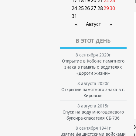
17
18
19
20
21
22
23
24
25
26
27
28
29
30
31
«
Август
»
В ЭТОТ ДЕНЬ
8 сентября 2020г
Открытие в Кобоне памятного
знака в память о водителях
«Дороги жизни»
8 августа 2020г
Открытие памятного знака в г.
Кировске
8 августа 2015г
Спуск на воду многоцелевого
буксира-спасателя СБ-736
8 сентября 1941г
Взятие фашистскими войсками