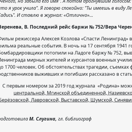
ученого, но забыла его имя". А потом дрогнувшим голосом:
что я урок учила". Я говорю спокойно: "Ты имеешь в виду Л
Садись". И ставлю в журнал: «Отлично»…
Черенева, В. Последний рейс баржи № 752/Вера Черене
Фильм режиссера Алексея Козлова «Спасти Ленинград» вы
фильма реальные события. В ночь на 17 сентября 1941 
бомбардировщики потопили на Ладоге баржу № 752, вы
Ленинграда мирных жителей и курсантов военных училищ
до 1700 человек. Об обстоятельствах трагедии, съемках 
родственников выживших и погибших рассказано в стать
С первым номером за 2019 год журнала «Родина» мо
центральной, Мгинской объединенной, Назиевско
Берёзовской, Лавровской, Выставской, Шумской, Синяви
подготовила
М. Слугина,
гл. библиограф