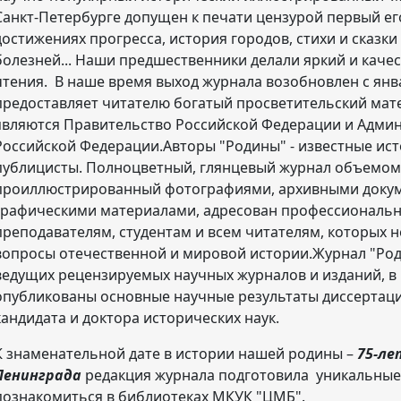
Санкт-Петербурге допущен к печати цензурой первый ег
достижениях прогресса, история городов, стихи и сказки
болезней... Наши предшественники делали яркий и каче
чтения. В наше время выход журнала возобновлен с янв
предоставляет читателю богатый просветительский мат
являются Правительство Российской Федерации и Адми
Российской Федерации.Авторы "Родины" - известные исто
публицисты. Полноцветный, глянцевый журнал объемом 
проиллюстрированный фотографиями, архивными докум
графическими материалами, адресован профессиональн
преподавателям, студентам и всем читателям, которых
вопросы отечественной и мировой истории.Журнал "Род
ведущих рецензируемых научных журналов и изданий, в
опубликованы основные научные результаты диссертаци
кандидата и доктора исторических наук.
К знаменательной дате в истории нашей родины –
75-ле
Ленинграда
редакция журнала подготовила уникальные
познакомиться в библиотеках МКУК "ЦМБ".