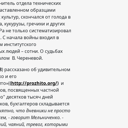
нитель отдела технических
 заставленном образцами
ультур, скончался от голода в
, кукурузы, гречихи и других
Ра не только систематизировал
 С начала войны входил в
 институтского
х людей – сотни. О судьбах
алом В. Череневой.
8
) рассказано об удивительном
о и его
то»(
(
http://prozhito.org/
)
и
ков, посвященных частной
о" десятков тысяч дней
ков, бухгалтеров складывается
нятно, что дневники не просто
м, - говорит Мельниченко. -
ий, чаяний, тревог, которыми