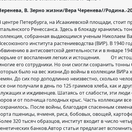
Черенева, В. Зерно жизни/Вера Черенева//Родина.-2019
В центре Петербурга, на Исаакиевской площади, стоит п
итальянского Ренессанса. Здесь в блокаду хранились то
коллекция, собранная выдающимся ученым Николаем В
Всесоюзного института растениеводства (ВИР). В 1940 го
обвинению в антисоветской деятельности и в январе 194
тюрьме от воспаления легких и истощения. От истоще
многие его сотрудники. Но они смогли сохранить тонны 
которых было на вес жизни.До войны в коллекции ВИРа 
семян. До сих пор доподлинно неизвестно, сколько челов
все они получали в день по 125 граммов хлеба, как и др
служащих и иждивенцев. Шатаясь от слабости, эти люди
воров и от полчища голодных крыс. Часть коллекции все
сохранилось. После войны, благодаря спасенным семен
сорта пшеницы, ячменя, риса, бобовых, овощей, картофе
более 320 тысяч образцов, институт входит в число чет
генетических банков.Автор статьи предлагает вспомнить т