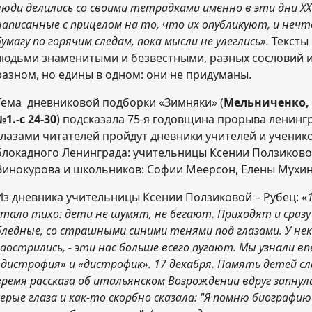
люди делились со своими тетрадками именно в эти дни ХХ 
написанные с прицелом на то, что их опубликуют, и неч
бумагу по горячим следам, пока мысли не улеглись».
Тексты
людьми знаменитыми и безвестными, разных сословий и 
разном, но едины в одном: они не придуманы.
Тема дневниковой подборки «Зимняки» (
Мельниченко, 
№1.-с 24-30
) подсказала 75-я годовщина прорыва ленинг
глазами читателей пройдут дневники учителей и ученик
блокадного Ленинграда: учительницы Ксении Ползиковой
Винокурова и школьников: Софии Меерсон, Елены Мухино
Из дневника учительницы Ксении Ползиковой – Рубец: «
стало тихо: дети не шумят, не бегают. Приходят и сразу 
бледные, со страшными синими тенями под глазами. У нек
заострились, - эти нас больше всего пугают. Мы узнали в
«дистрофия» и «дистрофик». 17 декабря. Память детей сл
время рассказа об итальянском Возрождении вдруг запнул
серые глаза и как-то скорбно сказала: "Я помню биографи